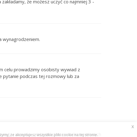
 zakładamy, że możesz uczyć co najmniej 3 -
za wynagrodzeniem.
m celu prowadzimy osobisty wywiad z
 pytanie podczas tej rozmowy lub za
x
asady i warunki
Oświadczenie o ochronie danych
y, że akceptujesz wszystkie pliki cookie na tej stronie.