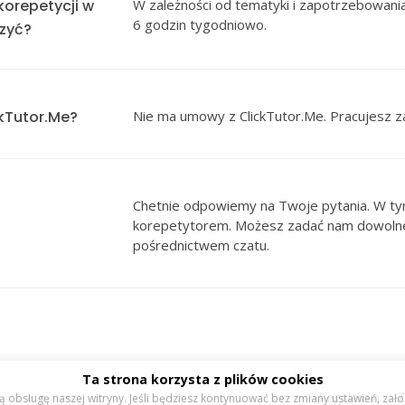
korepetycji w
W zależności od tematyki i zapotrzebowania
6 godzin tygodniowo.
czyć?
kTutor.Me?
Nie ma umowy z ClickTutor.Me. Pracujesz 
Chetnie odpowiemy na Twoje pytania. W ty
korepetytorem. Możesz zadać nam dowolne
pośrednictwem czatu.
Ta strona korzysta z plików cookies
Regulamin
Z
bsługę naszej witryny. Jeśli będziesz kontynuować bez zmiany ustawień, założym