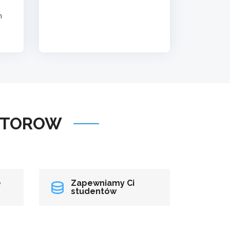
h
TYTOROW
e
Zapewniamy Ci
studentów