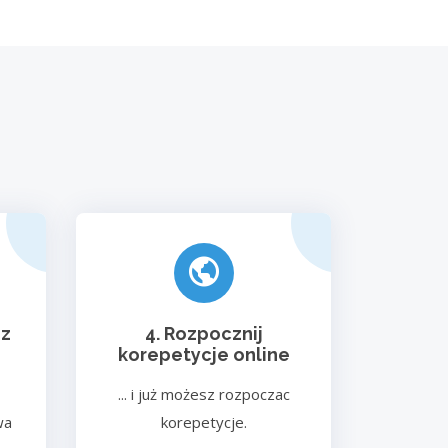
 z
4. Rozpocznij
korepetycje online
... i już możesz rozpoczac
wa
korepetycje.