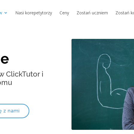
w
Nasi korepetytorzy
Ceny
Zostań uczniem
Zostań k
ie
 ClickTutor i
domu
ę z nami