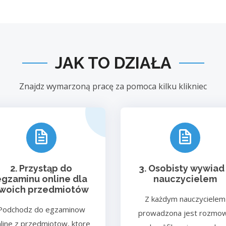
JAK TO DZIAŁA
Znajdz wymarzoną pracę za pomoca kilku klikniec
2. Przystąp do
3. Osobisty wywiad
egzaminu online dla
nauczycielem
woich przedmiotów
Z każdym nauczycielem
Podchodz do egzaminow
prowadzona jest rozmo
line z przedmiotow, ktore