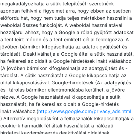
megakadályozhatja a sütik telepítését; szeretnénk
azonban felhívni a figyelmet arra, hogy ebben az esetben
előfordulhat, hogy nem tudja teljes mértékben használni a
weboldal összes funkcióját. A weboldal használatával
hozzájárul ahhoz, hogy a Google a rólad gyűjtött adatokat
a fent leírt módon és a fent említett céllal feldolgozza. A
jövőben bármikor kifogásolhatja az adatok gyűjtését és
tárolását. Deaktiválhatja a Google által a sütik használatát,
ha felkeresi az oldalt a Google hirdetések inaktiválásához
(A jövőben bármikor kifogásolhatja az adatgyűjtést és -
tárolást. A sütik használatát a Google kikapcsolhatja az
oldal kikapcsolásával. Google-hirdetések (Az adatgyűjtés
és -tárolás bármikor ellentmondásba kerülhet, a jövőre
nézve. A Google használatával kikapcsolhatja a sütik
használatát, ha felkeresi az oldalt a Google-hirdetés
inaktiválásához.(
http://www.google.com/privacy_ads.html
).Alternatív megoldásként a felhasználók kikapcsolhatják a
cookie-k harmadik fél általi használatát a hálózati
hirdetési kezdeményezés deaktiválási oldalának