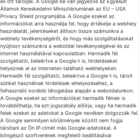
és ott tárolják. A Google be van jegyezve az Egyesült
Államok Kereskedelmi Minisztériumának az EU – USA
Privacy Shield programjába. A Google ezeket az
információkat arra használja fel, hogy értékelje a webhely
használatát, jelentéseket állítson össze számunkra a
webhely tevékenységéről, és hogy más szolgáltatásokat
nyújtson számunkra a weboldal tevékenységével és az
internet használatával kapcsolatban. Harmadik fél
szolgáltatói, beleértve a Google-t is, hirdetéseket
helyeznek el az interneten található webhelyeken.
Harmadik fél szolgáltatói, beleértve a Google-t is, tárolt
sütiket használnak hirdetések elhelyezéséhez, a
felhasználó korábbi látogatása alapján a weboldalunkon.
A Google ezeket az információkat harmadik félnek is
továbbíthatja, ha ezt jogszabály előírja, vagy ha harmadik
felek ezeket az adatokat a Google nevében dolgozzák fel.
A Google semmilyen körülmények között nem fogja
társítani az Ön IP-címét más Google-adatokkal. A
böngésző szoftverének megfelelő beállításával