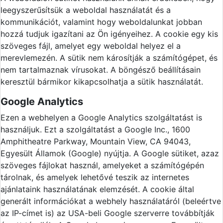
leegyszerűsítsük a weboldal használatát és a
kommunikációt, valamint hogy weboldalunkat jobban
hozzá tudjuk igazítani az Ön igényeihez. A cookie egy kis
szöveges fájl, amelyet egy weboldal helyez el a
merevlemezén. A sütik nem károsítják a számítógépet, és
nem tartalmaznak vírusokat. A böngésző beállításain
keresztül bármikor kikapcsolhatja a sütik használatát.
Google Analytics
Ezen a webhelyen a Google Analytics szolgáltatást is
használjuk. Ezt a szolgáltatást a Google Inc., 1600
Amphitheatre Parkway, Mountain View, CA 94043,
Egyesült Államok (Google) nyújtja. A Google sütiket, azaz
szöveges fájlokat használ, amelyeket a számítógépén
tárolnak, és amelyek lehetővé teszik az internetes
ajánlataink használatának elemzését. A cookie által
generált információkat a webhely használatáról (beleértve
az IP-címet is) az USA-beli Google szerverre továbbítják