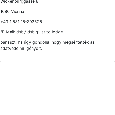
Wickenburggasse 8
1080 Vienna
+43 1 531 15-202525
"E-Mail:
dsb@dsb.gv.at to lodge
panaszt, ha úgy gondolja, hogy megsértették az
adatvédelmi igényeit.