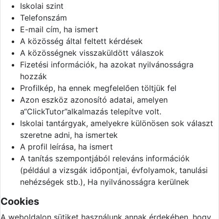
Iskolai szint
Telefonszám
E-mail cím, ha ismert
A közösség által feltett kérdések
A közösségnek visszaküldött válaszok
Fizetési információk, ha azokat nyilvánosságra
hozzák
Profilkép, ha ennek megfelelően töltjük fel
Azon eszköz azonosító adatai, amelyen
a“ClickTutor”alkalmazás telepítve volt.
Iskolai tantárgyak, amelyekre különösen sok választ
szeretne adni, ha ismertek
A profil leírása, ha ismert
A tanítás szempontjából releváns információk
(például a vizsgák időpontjai, évfolyamok, tanulási
nehézségek stb.), Ha nyilvánosságra kerülnek
Cookies
A weboldalon sütiket használunk annak érdekében, hogy